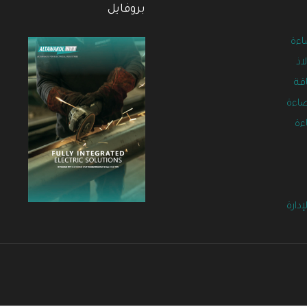
بروفايل
اءة
اذ
قة
معاينة
البروفايل
دارة