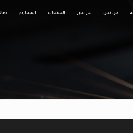
ة
من نحن
من نحن
المنتجات
المشاريع
صال